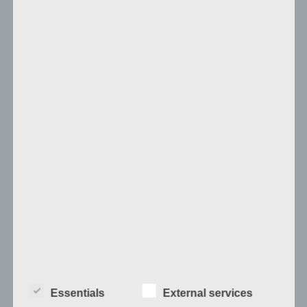
Befreiung & Befriedung der
GeldSchöpfung
Telegram Beitrag ▹
Die Angst vor neuem Raum und
neuen Möglichkeiten
Essentials
External services
Telegram Beitrag ▹