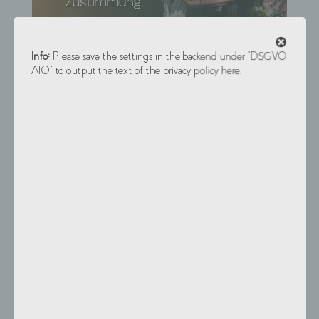
SelbstErmächtigung braucht keine Zustimmung von Aussen
Info:
Please save the settings in the backend under "DSGVO
AIO" to output the text of the privacy policy here.
1
von
13
Nächstes
Subscribe to my
monthly Newsletter