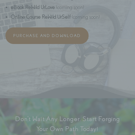
eBook ReWild UrLove
(coming soon)
Online Course ReWild UrSelf
(coming soon)
PURCHASE AND DOWNLOAD
Don’t Wait Any Longer. Start Forging
Your Own Path Today!