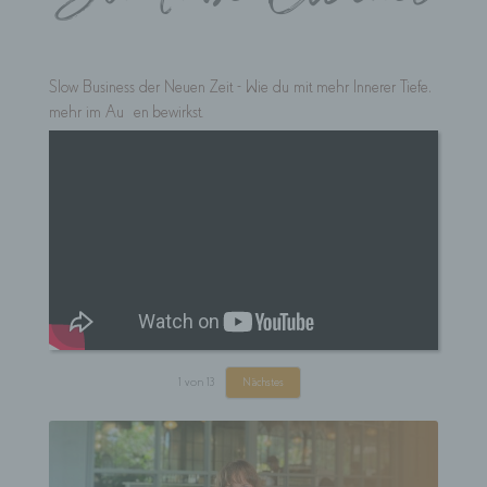
Slow Business der Neuen Zeit - Wie du mit mehr Innerer Tiefe,
mehr im Außen bewirkst.
1
von
13
Nächstes