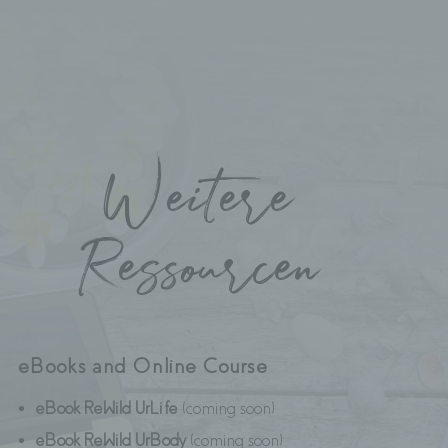
Weitere
Ressourcen
eBooks and Online Course
eBook ReWild UrLife
(coming soon)
eBook ReWild UrBody
(coming soon)